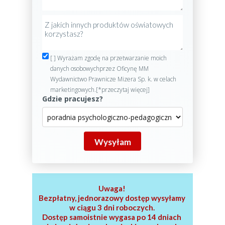
[ ] Wyrażam zgodę na przetwarzanie moich
danych osobowychprzez Oficynę MM
Wydawnictwo Prawnicze Mizera Sp. k. w celach
marketingowych.[*przeczytaj więcej]
Gdzie pracujesz?
Wysyłam
Uwaga!
Bezpłatny, jednorazowy dostęp wysyłamy
w ciągu 3 dni roboczych.
Dostęp samoistnie wygasa po 14 dniach