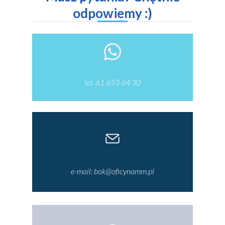
odpowiemy :)
tel. 61 653 64 30
e-mail: bok@oficynamm.pl